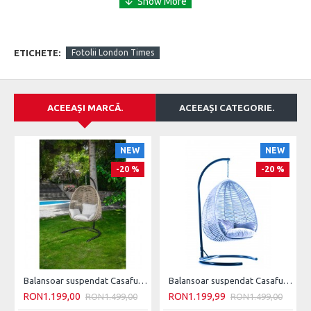
Cadru si Picioare metal
62 x 55 x 82 cm
ETICHETE:
Fotolii London Times
ACEEAȘI MARCĂ.
ACEEAȘI CATEGORIE.
NEW
NEW
-20 %
-20 %
Balansoar suspendat Casafun, 112x100x120/220 cm, otel/macrome sinteti, Crem Cappucino, Negru
Balansoar suspendat Casafun, 112x100x120/220 cm, otel/macrome sinteti, Gri Albastru, Negru
RON1.199,00
RON1.199,99
RON1.499,00
RON1.499,00