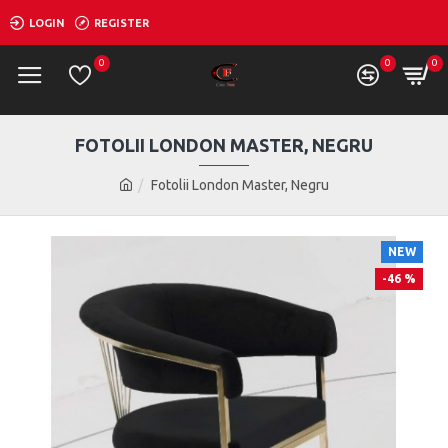
LOGIN
REGISTER
0
0
0
FOTOLII LONDON MASTER, NEGRU
Fotolii London Master, Negru
NEW
-46 %