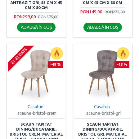
ANTRAZIT GRI, 55 CM X 45
CM X 45 CM X 80 CM
CM X 80 CM
RON149,00
RON275,00
RON299,00
RON575,00
ADAUGĂ ÎN COŞ
ADAUGĂ ÎN COŞ
21-22 DAYS
-49 %
-48 %
Casafun
Casafun
scaune-bristol-crem
scaune-bristol-gri
SCAUN TAPITAT
SCAUN TAPITAT
DINING/BUCATARIE,
DINING/BUCATARIE,
BRISTOL CREM, MATERIAL
BRISTOL GRI, MATERIAL