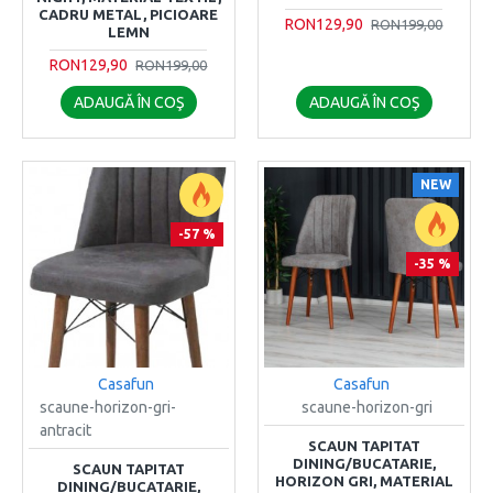
CADRU METAL, PICIOARE
RON129,90
RON199,00
LEMN
RON129,90
RON199,00
ADAUGĂ ÎN COŞ
ADAUGĂ ÎN COŞ
NEW
-57 %
-35 %
Casafun
Casafun
scaune-horizon-gri-
scaune-horizon-gri
antracit
SCAUN TAPITAT
DINING/BUCATARIE,
SCAUN TAPITAT
HORIZON GRI, MATERIAL
DINING/BUCATARIE,