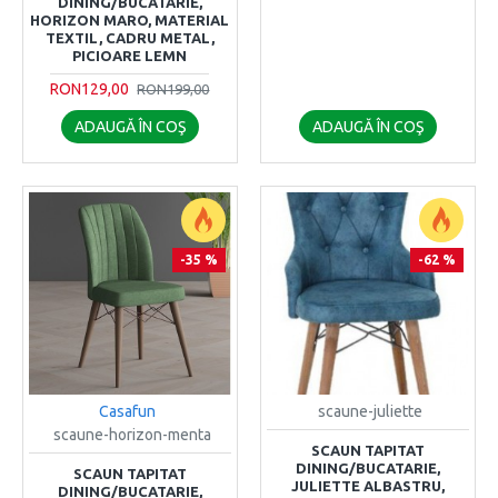
DINING/BUCATARIE,
HORIZON MARO, MATERIAL
TEXTIL, CADRU METAL,
PICIOARE LEMN
RON129,00
RON199,00
ADAUGĂ ÎN COŞ
ADAUGĂ ÎN COŞ
-35 %
-62 %
Casafun
scaune-juliette
scaune-horizon-menta
SCAUN TAPITAT
DINING/BUCATARIE,
SCAUN TAPITAT
JULIETTE ALBASTRU,
DINING/BUCATARIE,