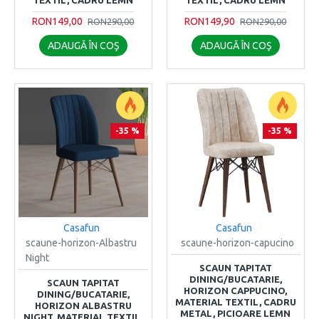
TEXTIL, CADRU LEMN
TEXTIL, CADRU LEMN
RON149,00
RON149,90
RON290,00
RON290,00
ADAUGĂ ÎN COŞ
ADAUGĂ ÎN COŞ
-35 %
-35 %
Casafun
Casafun
scaune-horizon-Albastru
scaune-horizon-capucino
Night
SCAUN TAPITAT
DINING/BUCATARIE,
SCAUN TAPITAT
HORIZON CAPPUCINO,
DINING/BUCATARIE,
MATERIAL TEXTIL, CADRU
HORIZON ALBASTRU
METAL, PICIOARE LEMN
NIGHT, MATERIAL TEXTIL,