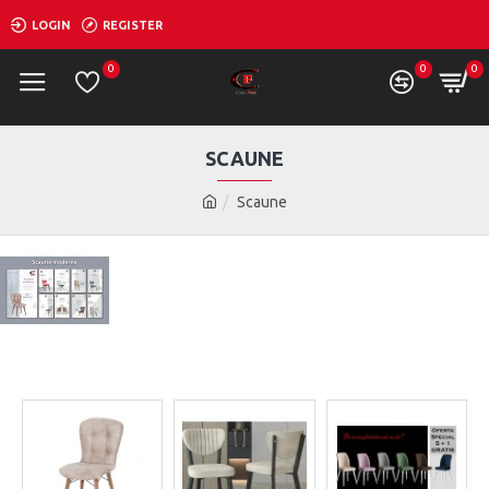
LOGIN
REGISTER
0
0
0
SCAUNE
Scaune