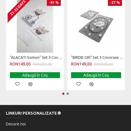
21-22 DAYS
-41 %
-27 %
Se poate spăla la 30 ° C în mașina de spălat.
Soft și confortabil.
Material rezistent la decolorare
"ALACATI Somon" Set 3 Covorase de baie
"BIRDIE GRI" Set 3 Covorase de baie
RON149,00
RON149,00
RON252,00
RON205,00
Adaugă în Coş
Adaugă în Coş
LINKURI PERSONALIZATE 🌐
Desore noi