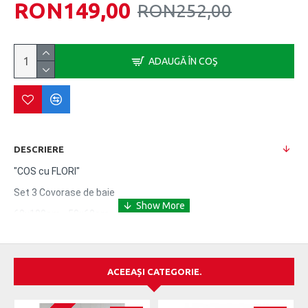
RON149,00
RON252,00
ADAUGĂ ÎN COŞ
DESCRIERE
"COS cu FLORI"
Set 3 Covorase de baie
60x100cm - 50x60cm - 40x60cm
Anti-bacterian.
Baza non-alunecare.
ACEEAȘI CATEGORIE.
Latexul natural.
Înălțimea filetului: 18-30 mm.