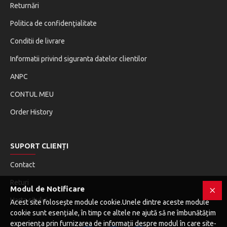
Returnări
Politica de confidenţialitate
Conditii de livrare
Informatii privind siguranta datelor clientilor
ANPC
CONTUL MEU
Order History
SUPORT CLIENȚI
Contact
Returi
Modul de Notificare
Harta sitului
Acest site folosește module cookie.Unele dintre aceste module
cookie sunt esențiale, în timp ce altele ne ajută să ne îmbunătățim
experiența prin furnizarea de informații despre modul în care site-