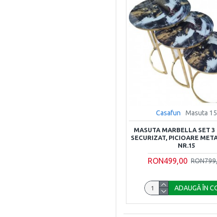
Casafun
Masuta 1
MASUTA MARBELLA SET 3 
SECURIZAT, PICIOARE MET
NR.15
RON499,00
RON799
ADAUGĂ ÎN C