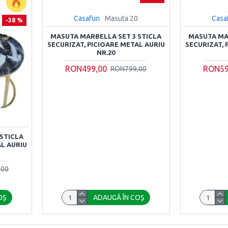
Casafun
Masuta 20
Casa
-38 %
MASUTA MARBELLA SET 3 STICLA
MASUTA MA
SECURIZAT, PICIOARE METAL AURIU
SECURIZAT, 
NR.20
RON499,00
RON59
RON799,00
5
STICLA
AL AURIU
,00
OŞ
ADAUGĂ ÎN COŞ