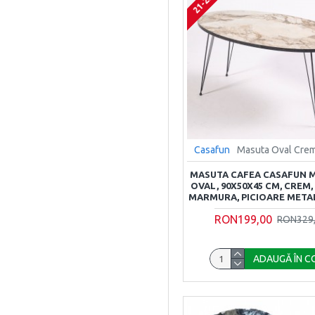
Casafun
Masuta Oval Cre
MASUTA CAFEA CASAFUN 
OVAL, 90X50X45 CM, CREM
MARMURA, PICIOARE META
RON199,00
RON329
ADAUGĂ ÎN C