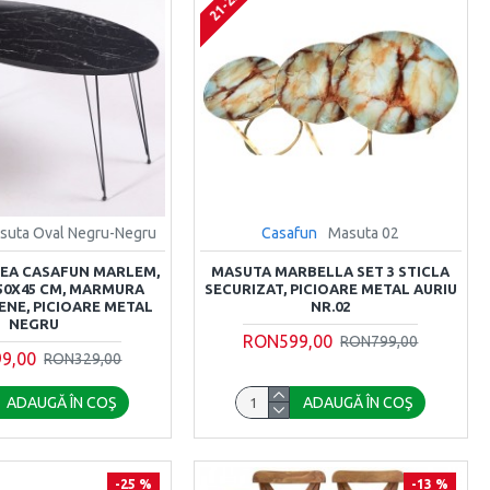
suta Oval Negru-Negru
Casafun
Masuta 02
EA CASAFUN MARLEM,
MASUTA MARBELLA SET 3 STICLA
X50X45 CM, MARMURA
SECURIZAT, PICIOARE METAL AURIU
ENE, PICIOARE METAL
NR.02
NEGRU
RON599,00
RON799,00
9,00
RON329,00
ADAUGĂ ÎN COŞ
ADAUGĂ ÎN COŞ
-25 %
-13 %