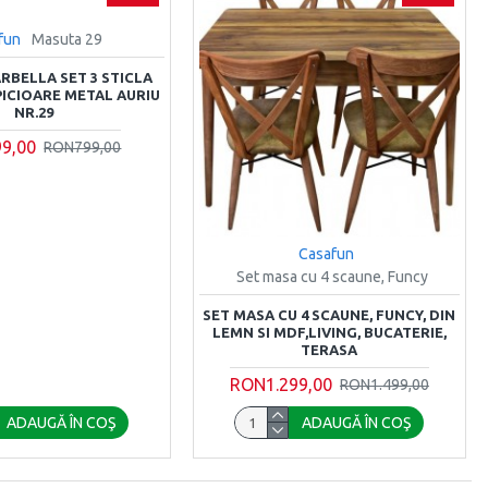
fun
Masuta 29
RBELLA SET 3 STICLA
PICIOARE METAL AURIU
NR.29
9,00
RON799,00
Casafun
Set masa cu 4 scaune, Funcy
SET MASA CU 4 SCAUNE, FUNCY, DIN
LEMN SI MDF,LIVING, BUCATERIE,
TERASA
RON1.299,00
RON1.499,00
ADAUGĂ ÎN COŞ
ADAUGĂ ÎN COŞ