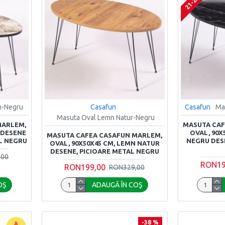
m-Negru
Casafun
Casafun
Ma
Masuta Oval Lemn Natur-Negru
MARLEM,
MASUTA CAF
, DESENE
OVAL, 90
MASUTA CAFEA CASAFUN MARLEM,
L NEGRU
NEGRU DES
OVAL, 90X50X45 CM, LEMN NATUR
DESENE, PICIOARE METAL NEGRU
,00
RON19
RON199,00
RON329,00
OŞ
ADAUGĂ ÎN COŞ
-38 %