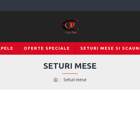
APELE
OFERTE SPECIALE
SETURI MESE SI SCAUN
SETURI MESE
Seturi mese