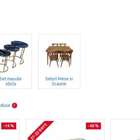
Set masute
Seturi Mese si
sticla
Scaune
oduse
0
21-22 DAYS
-14 %
-40 %