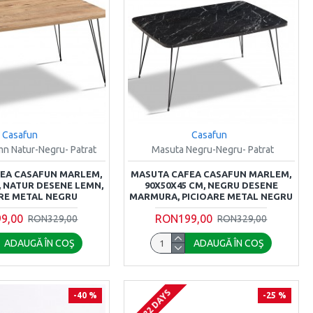
Casafun
Casafun
n Natur-Negru- Patrat
Masuta Negru-Negru- Patrat
EA CASAFUN MARLEM,
MASUTA CAFEA CASAFUN MARLEM,
, NATUR DESENE LEMN,
90X50X45 CM, NEGRU DESENE
RE METAL NEGRU
MARMURA, PICIOARE METAL NEGRU
9,00
RON199,00
RON329,00
RON329,00
ADAUGĂ ÎN COŞ
ADAUGĂ ÎN COŞ
21-22 DAYS
-40 %
-25 %