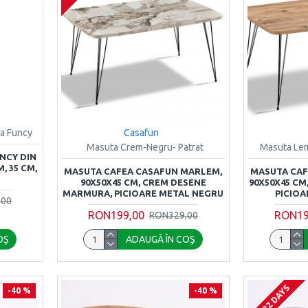
la Funcy
Casafun
Masuta Crem-Negru- Patrat
Masuta Lem
NCY DIN
, 35 CM,
MASUTA CAFEA CASAFUN MARLEM,
MASUTA CAF
90X50X45 CM, CREM DESENE
90X50X45 CM
MARMURA, PICIOARE METAL NEGRU
PICIOA
,00
RON199,00
RON19
RON329,00
OŞ
ADAUGĂ ÎN COŞ
21-22 DAYS
-40 %
-40 %