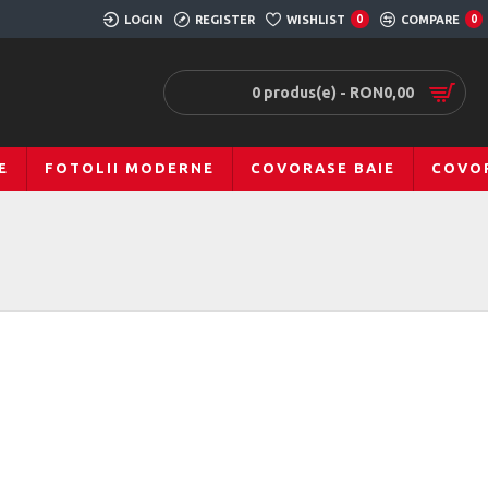
LOGIN
REGISTER
WISHLIST
0
COMPARE
0
0 produs(e) - RON0,00
E
FOTOLII MODERNE
COVORASE BAIE
COVOR