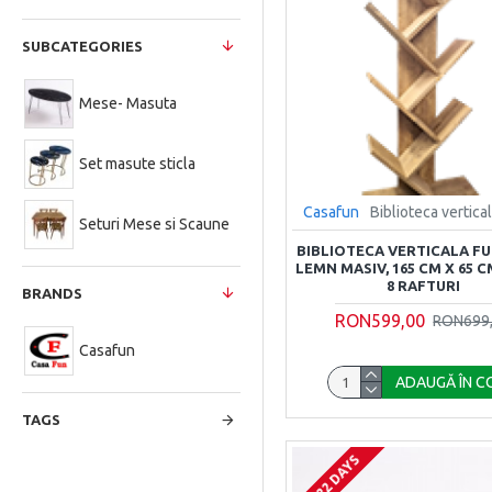
SUBCATEGORIES
Mese- Masuta
Set masute sticla
Casafun
Biblioteca vertica
Seturi Mese si Scaune
BIBLIOTECA VERTICALA FU
LEMN MASIV, 165 CM X 65 CM
8 RAFTURI
BRANDS
RON599,00
RON699
Casafun
ADAUGĂ ÎN C
TAGS
21-22 DAYS