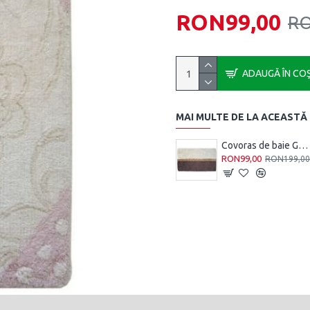
RON99,00
RO
ADAUGĂ ÎN CO
MAI MULTE DE LA ACEASTĂ
Covoras de baie GOLD LINE. 100 CM X 60 CM
RON99,00
RON199,0