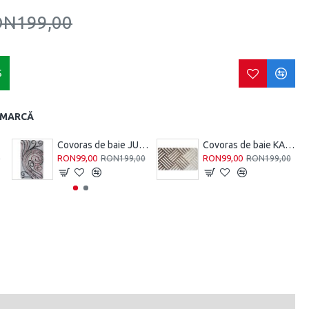
N199,00
Ş
 MARCĂ
Covoras de baie JULIET, 100 cm x 60 cm
Covoras de baie KARE LINE. 100 CM X 60 CM
RON99,00
RON99,00
0
RON199,00
RON199,00