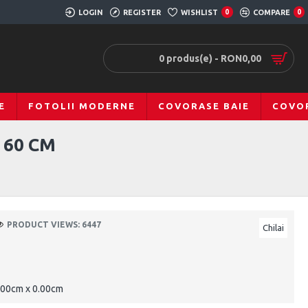
LOGIN
REGISTER
WISHLIST
0
COMPARE
0
0 produs(e) - RON0,00
E
FOTOLII MODERNE
COVORASE BAIE
COVOR
 60 CM
PRODUCT VIEWS: 6447
Chilai
.00cm x 0.00cm