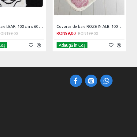
Covoras de baie LEAR, 100 cm x 60 cm
Covoras de baie ROZE IN ALB. 100 CM X 60 CM
RON99,00
RON199,00
RON199,00
Coş
Adaugă în Coş