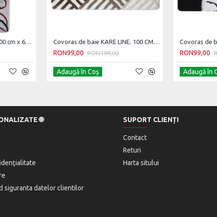
Covoras de baie JULIET, 100 cm x 60 cm
Covoras de baie KARE LINE. 100 CM X 60 CM
RON99,00
RON99,00
RON199,00
Adaugă în Coş
Adaugă în 
ONALIZATE 🌐
SUPORT CLIENȚI
Contact
Returi
idenţialitate
Harta sitului
re
nd siguranta datelor clientilor