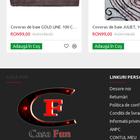
Covoras de baie GOLD LINE. 100 CM X 60 CM
RON99,00
RON99,00
RON199,00
RON199,00
Adaugă în Coş
Adaugă în Coş
CASA FUN
LINKURI PERS
Desore noi
Returnări
Politica de conf
Conditii de livra
Informatii privi
ANPC
CONTUL MEU