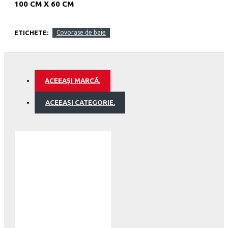
100 CM X 60 CM
ETICHETE:
Covorase de baie
Antibacterian,
antiderapant-
latex
ACEEAȘI MARCĂ.
naturalImprimeu
ACEEAȘI CATEGORIE.
3 D,
hand-
made,
inaltime
covor
18-
30
mm