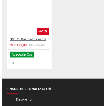
-41 %
"DOLCE Roz" Set 3 Covorase de baie
RON149,00
RON252,00
Adaugă în Coş
LINKURI PERSONALIZATE 🌐
Desore noi