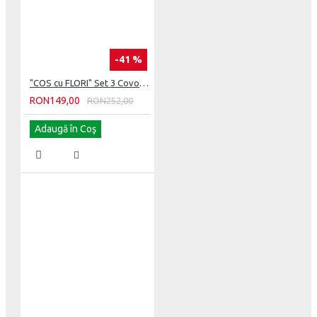
-41 %
"COS cu FLORI" Set 3 Covorase de baie
RON149,00
RON252,00
Adaugă în Coş