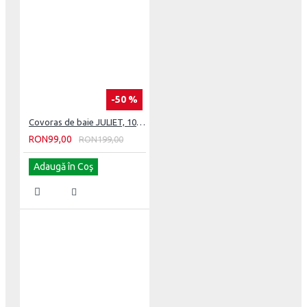
Spalare
la
30
grade
la
-50 %
madina
automata
Covoras de baie JULIET, 100 cm x 60 cm
RON99,00
RON199,00
Moale
Adaugă în Coş
si
relaxant
Produs
care
rezista
in
timp